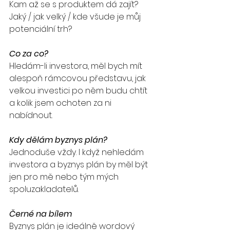
Kam až se s produktem dá zajít? 
Jaký / jak velký / kde všude je můj 
potenciální trh?
Co za co?
Hledám-li investora, měl bych mít 
alespoň rámcovou představu, jak 
velkou investici po něm budu chtít 
a kolik jsem ochoten za ni 
nabídnout.
Kdy dělám byznys plán?
Jednoduše vždy. I když nehledám 
investora a byznys plán by měl být 
jen pro mě nebo tým mých 
spoluzakladatelů. 
Černé na bílem
Byznys plán je ideálně wordový 