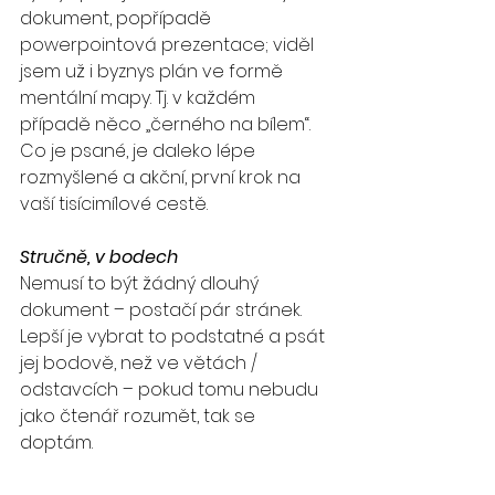
dokument, popřípadě 
powerpointová prezentace; viděl 
jsem už i byznys plán ve formě 
mentální mapy. Tj. v každém 
případě něco „černého na bílem“. 
Co je psané, je daleko lépe 
rozmyšlené a akční, první krok na 
vaší tisícimílové cestě.
Stručně, v bodech
Nemusí to být žádný dlouhý 
dokument – postačí pár stránek. 
Lepší je vybrat to podstatné a psát 
jej bodově, než ve větách / 
odstavcích – pokud tomu nebudu 
jako čtenář rozumět, tak se 
doptám. 