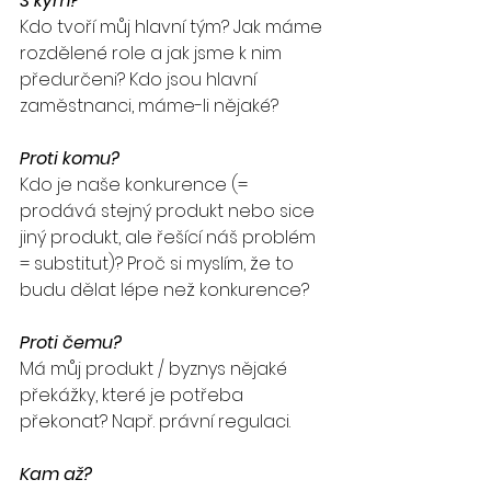
S kým?
Kdo tvoří můj hlavní tým? Jak máme 
rozdělené role a jak jsme k nim 
předurčeni? Kdo jsou hlavní 
zaměstnanci, máme-li nějaké?
Proti komu?
Kdo je naše konkurence (= 
prodává stejný produkt nebo sice 
jiný produkt, ale řešící náš problém 
= substitut)? Proč si myslím, že to 
budu dělat lépe než konkurence?
Proti čemu?
Má můj produkt / byznys nějaké 
překážky, které je potřeba 
překonat? Např. právní regulaci.
Kam až?