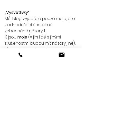
„Vysvětlivky“
Můj blog vyjadřuje pouze moje, pro 
zjednodušení částečně 
zobecněné názory: tj. 
1) jsou 
moje 
(= jiní lidé s jinými 
zkušenostmi budou mít názory jiné), 
2) jsou to jen 
názory 
(= nejsou to 
žádné univerzální pravdy) a 
3) jsou 
zobecněné
 (= 
zjednodušené, „zprůměrované“, 
takže nepokrývají celou šíři 
možností).  
Je dobré si posbírat / vyslechnout 
názory jiných, ale stejně dříve nebo 
později dojdete do bodu, kdy se 
budete muset sami rozhodnout, 
jestli půjdete doleva nebo 