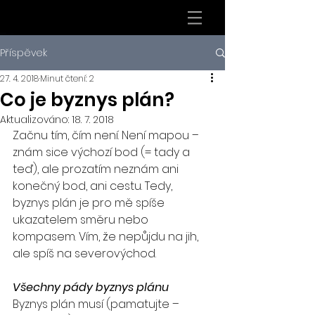
Příspěvek
27. 4. 2018
Minut čtení: 2
Co je byznys plán?
Aktualizováno:
18. 7. 2018
Začnu tím, čím není. Není mapou – 
znám sice výchozí bod (= tady a 
teď), ale prozatím neznám ani 
konečný bod, ani cestu. Tedy, 
byznys plán je pro mě spíše 
ukazatelem směru nebo 
kompasem. Vím, že nepůjdu na jih, 
ale spíš na severovýchod.
Všechny pády byznys plánu
Byznys plán musí (pamatujte – 