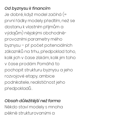
Od byznysu k financím
Je dobré, když model začíná (= 
první řádky modely předtím, než se 
dostanu k vlastním příjmům a 
výdajům) nějakými obchodně-
provozními parametry mého 
byznysu – př. počet potenciálních 
zákazníků na trhu, předpoklad toho, 
kolik jich v čase získám, kolik jim toho 
v čase prodám. Pomáhá to 
pochopit strukturu byznysu a jeho 
rozvojové etapy, ambice 
podnikatele, realističnost jeho 
předpokladů…
Obsah důležitější než forma
Někdo staví modely s mnoha 
pěkně strukturovanými a 