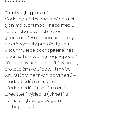
souvislosti.
Detail vs. „big picture“
Model by měl být 
rozumně
detailní, 
tj. ani málo, ani moc – něco mezi J. 
Je potřeba, aby měl určitou 
„granularitu“ – rozpadal se logicky 
na dílčí výpočty, protože ty jsou 
v souhrnu lépe pochopitelné, než 
jeden sofistikovaný „megavýpočet“. 
Zároveň by neměl mít přílišný detail, 
protože čím větší detail, tím více 
vstupů (proměnných, parametrů = 
předpokladů) a čím více 
předpokladů, tím větší možné 
„znečištění“ výsledku (jak se říká 
trefně anglicky: „garbage in, 
garbage out“).