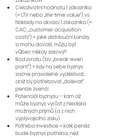
zákazníkovi
Celoživotní hodnotu 1 zákazníka 
(= LTV nebo „life-time value“) vs. 
Náklady na akvizici 1 zákazníka (= 
CAC, „customer acquisition 
costs“) = jaké distribuční kanály 
si mohu dovolit, můžu být 
vůbec někdy ziskový?
Bod zvratu (tzv. „break-even 
point“) = kdy na sebe byznys 
začne pravidelně vydělávat, 
aniž by potřeboval „dolévat“ 
peníze zvenčí
Potenciál byznysu – kam až 
může byznys vyrůst z hlediska 
možných příjmů (a z nich 
vyplývajícího zisku)
Potřeba investice = kolik peněz 
bude byznys potřeba, než 