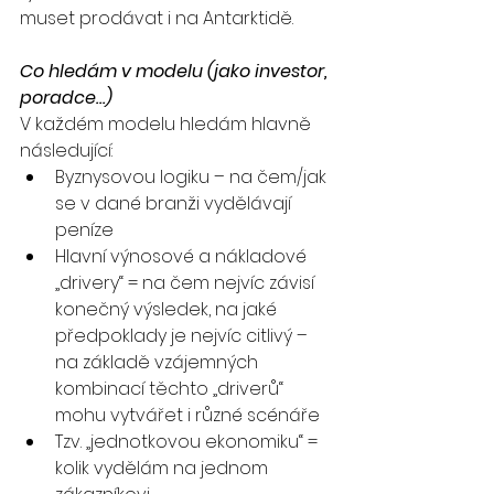
muset prodávat i na Antarktidě.
Co hledám v modelu (jako investor, 
poradce…)
V každém modelu hledám hlavně 
následující:
Byznysovou logiku – na čem/jak 
se v dané branži vydělávají 
peníze
Hlavní výnosové a nákladové 
„drivery“ = na čem nejvíc závisí 
konečný výsledek, na jaké 
předpoklady je nejvíc citlivý – 
na základě vzájemných 
kombinací těchto „driverů“ 
mohu vytvářet i různé scénáře
Tzv. „jednotkovou ekonomiku“ = 
kolik vydělám na jednom 