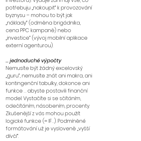
investora). Výdaje zahrnují vše, co 
potřebuju „nakoupit“ k provozování 
byznysu – mohou to být jak 
„náklady“ (odměna brigádníka, 
cena PPC kampaně) nebo 
„investice“ (vývoj mobilní aplikace 
externí agenturou).
… jednoduché výpočty
Nemusíte být žádný excelovský 
„guru“, nemusíte znát ani makra, ani 
kontingenční tabulky, dokonce ani 
funkce … abyste postavili finanční 
model. Vystačíte si se sčítáním, 
odečítáním, násobením, procenty. 
Zkušenější z vás mohou použít 
logické funkce (= IF…). Podmíněné 
formátování už je vysloveně „vyšší 
dívčí“.