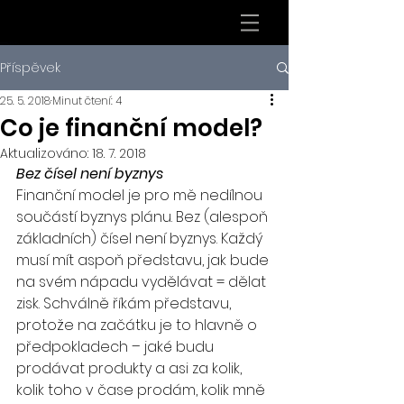
Příspěvek
25. 5. 2018
Minut čtení: 4
Co je finanční model?
Aktualizováno:
18. 7. 2018
Bez čísel není byznys
Finanční model je pro mě nedílnou 
součástí byznys plánu. Bez (alespoň 
základních) čísel není byznys. Každý 
musí mít aspoň představu, jak bude 
na svém nápadu vydělávat = dělat 
zisk. Schválně říkám představu, 
protože na začátku je to hlavně o 
předpokladech – jaké budu 
prodávat produkty a asi za kolik, 
kolik toho v čase prodám, kolik mně 