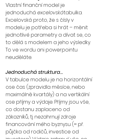
Vlastní finanční model je 
jednoduchá 
excelovská
tabulka. 
Excelovská proto, že s čísly v 
modelu je potřeba si hrát – měnit 
jednotlivé parametry a dívat se, co 
to dělá s modelem a jeho výsledky. 
To ve wordu ani powerpointu 
neuděláte.  
Jednoduchá struktura…
V tabulce modelu je na horizontální 
ose čas (zpravidla měsíce, nebo 
maximálně kvartály) a na vertikální 
ose příjmy a výdaje. Příjmy jsou vše, 
co dostanu zaplaceno od 
zákazníků, tj. nezahrnují zdroje 
financování mého byznysu (= př. 
půjčka od rodičů, investice od 