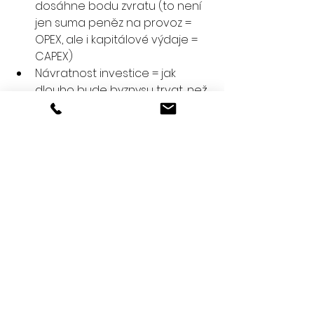
dosáhne bodu zvratu (to není 
jen suma peněz na provoz = 
OPEX, ale i kapitálové výdaje = 
CAPEX)
Návratnost investice = jak 
dlouho bude byznysu trvat, než 
vydělá investici zpět
Prezentační finesy
Občas si na zvláštní záložce 
v modelu udělám tabulky nebo 
grafy. Tabulky a grafy jsou „živé“, tj. 
vycházejí z vlastního modelu (př. 
jsou to linky na jednotlivé buňky 
v modelu, popř. jejich součty atd.). 
Tabulky často slouží k „anualizaci“ 
měsíčních sloupců (tj. sečtu údaje 
za 12 sloupců = měsíců a udělám 
z nich roční údaje) – tabulka má 