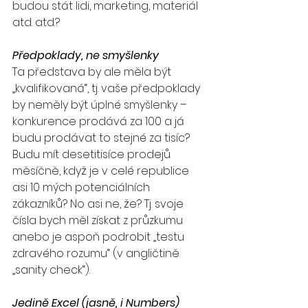
budou stát lidi, marketing, materiál 
atd. atd.? 
Předpoklady, ne smyšlenky
Ta představa by ale měla být 
„kvalifikovaná“, tj. vaše předpoklady 
by neměly být úplné smyšlenky – 
konkurence prodává za 100 a já 
budu prodávat to stejné za tisíc? 
Budu mít desetitisíce prodejů 
měsíčně, když je v celé republice 
asi 10 mých potenciálních 
zákazníků? No asi ne, že? Tj. svoje 
čísla bych měl získat z průzkumu 
anebo je aspoň podrobit „testu 
zdravého rozumu“ (v angličtině 
„sanity check“).
Jedině Excel (jasně, i Numbers)