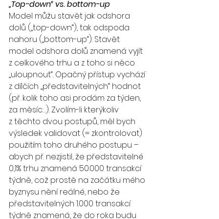
„Top-down“ vs. bottom-up
Model můžu stavět jak odshora 
dolů („top-down“), tak odspoda 
nahoru („bottom-up“). Stavět 
model odshora dolů znamená vyjít 
z celkového trhu a z toho si něco 
„uloupnout“. Opačný přístup vychází 
z dílčích „představitelných“ hodnot 
(př. kolik toho asi prodám za týden, 
za měsíc…). Zvolím-li kterýkoliv 
z těchto dvou postupů, měl bych 
výsledek validovat (= zkontrolovat) 
použitím toho druhého postupu – 
abych př. nezjistil, že představitelné 
0,1% trhu znamená 50.000 transakcí 
týdně, což prostě na začátku mého 
byznysu nění reálné, nebo že 
představitelných 1.000 transakcí 
týdně znamená, že do roka budu 