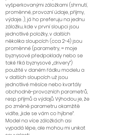
vyšperkovanými záložkami (shrnutí, 
proměnné, provozní údaje, příjmy, 
výdaje…), já ho preferuju na jednu 
záložku, kde v první sloupci jsou 
jednotlivé položky, v dalších 
několika sloupcích (cca 2-4) jsou 
proměnné (parametry, = moje 
byznysové předpoklady nebo se 
také říká byznysové „drivery“) 
použité v daném řádku modelu a 
v dalších sloupcích už jsou 
jednotlivé měsíce nebo kvartály 
obchodně-provozních parametrů, 
resp. příjmů a výdajů. Výhodou je, že 
po změně parametru okamžitě 
vidíte, „kde se vám co hýbne“. 
Model na více záložkách asi 
vypadá lépe, ale mohou mi unikat 